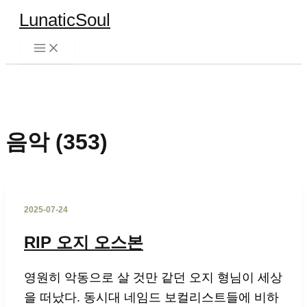
콘
LunaticSoul
텐
츠
검
로
색
건
너
뛰
음악
(353)
기
2025-07-24
RIP 오지 오스본
영원히 악동으로 살 것만 같던 오지 형님이 세상
을 떠났다. 동시대 네임드 보컬리스트들에 비하