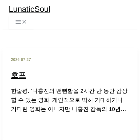
콘
LunaticSoul
텐
츠
검
로
색
건
너
2026-07-27
뛰
기
호프
한줄평: ‘나홍진의 뻔뻔함을 2시간 반 동안 감상
할 수 있는 영화’ 개인적으로 딱히 기대하거나
기다린 영화는 아니지만 나홍진 감독의 10년…