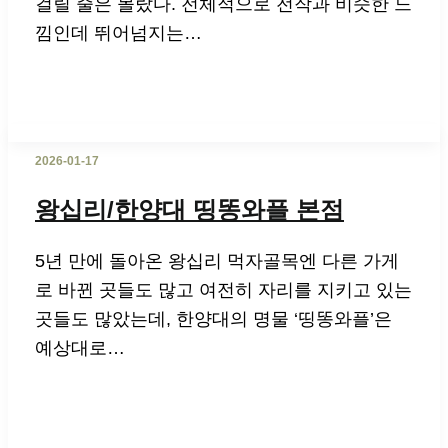
걸릴 줄은 몰랐다. 전체적으로 전작과 비슷한 느
낌인데 뛰어넘지는…
2026-01-17
왕십리/한양대 띵똥와플 본점
5년 만에 돌아온 왕십리 먹자골목엔 다른 가게
로 바뀐 곳들도 많고 여전히 자리를 지키고 있는
곳들도 많았는데, 한양대의 명물 ‘띵똥와플’은
예상대로…